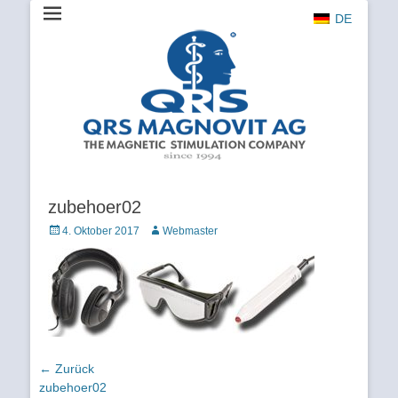
DE
The Magnetic Stimulation Company
QRS
MAGNOVIT
AG
zubehoer02
Veröffentlicht
Autor
4. Oktober 2017
Webmaster
am
Beitragsnavigation
← Zurück
Vorhergehender
zubehoer02