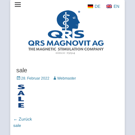
DE
EN
The Magnetic Stimulation Company
QRS
MAGNOVIT
AG
sale
Veröffentlicht
Autor
28. Februar 2022
Webmaster
am
Beitragsnavigation
← Zurück
Vorhergehender
sale
Beitrag: