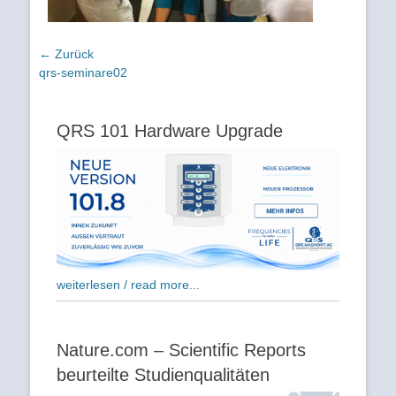
Beitragsnavigation
← Zurück
Vorhergehender
qrs-seminare02
Beitrag:
QRS 101 Hardware Upgrade
weiterlesen / read more...
Nature.com – Scientific Reports
beurteilte Studienqualitäten