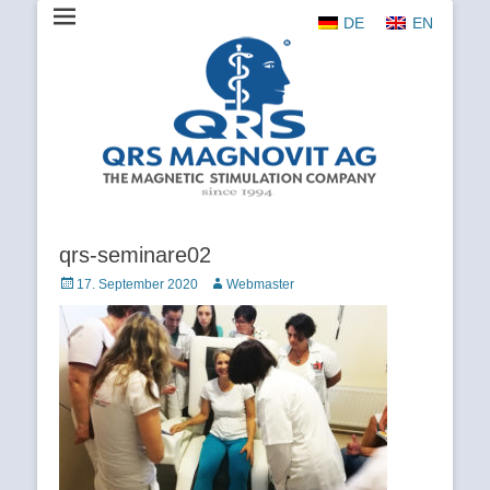
DE
EN
The Magnetic Stimulation Company
QRS
MAGNOVIT
AG
qrs-seminare02
Veröffentlicht
Autor
17. September 2020
Webmaster
am