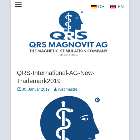
DE
EN
The Magnetic Stimulation Company
QRS
MAGNOVIT
AG
QRS-International-AG-New-
Trademark2019
Veröffentlicht
Autor
30. Januar 2019
Webmaster
am