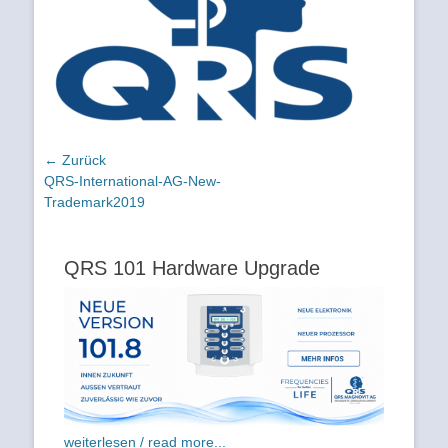
Beitragsnavigation
← Zurück
Vorhergehender
QRS-International-AG-New-
Beitrag:
Trademark2019
QRS 101 Hardware Upgrade
weiterlesen / read more...