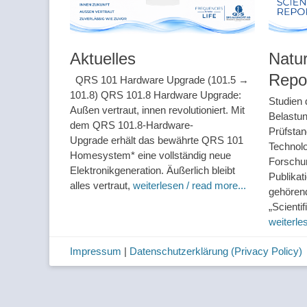
Aktuelles
Natur
Repo
QRS 101 Hardware Upgrade (101.5 →
101.8) QRS 101.8 Hardware Upgrade:
Studien 
Außen vertraut, innen revolutioniert. Mit
Belastu
dem QRS 101.8-Hardware-
Prüfsta
Upgrade erhält das bewährte QRS 101
Technolo
Homesystem* eine vollständig neue
Forschu
Elektronikgeneration. Äußerlich bleibt
Publikat
alles vertraut,
weiterlesen / read more...
gehörend
„Scienti
weiterle
Impressum
|
Datenschutzerklärung
(Privacy Policy)