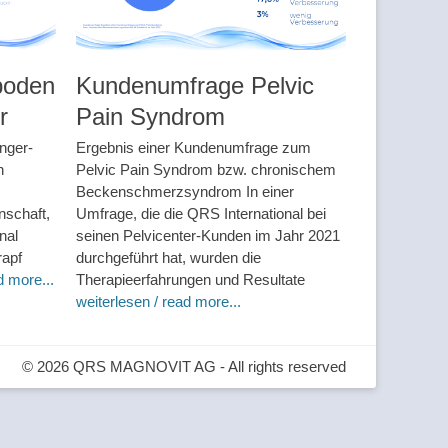
boden
Kundenumfrage Pelvic
r
Pain Syndrom
nger-
Ergebnis einer Kundenumfrage zum
n
Pelvic Pain Syndrom bzw. chronischem
Beckenschmerzsyndrom In einer
nschaft,
Umfrage, die die QRS International bei
nal
seinen Pelvicenter-Kunden im Jahr 2021
rapf
durchgeführt hat, wurden die
d more...
Therapieerfahrungen und Resultate
weiterlesen / read more...
© 2026 QRS MAGNOVIT AG - All rights reserved