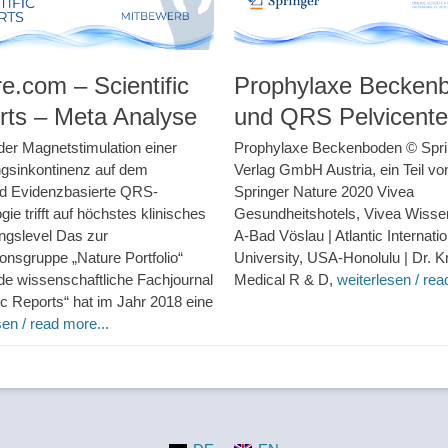
e.com – Scientific
Prophylaxe Becken
rts – Meta Analyse
und QRS Pelvicente
der Magnetstimulation einer
Prophylaxe Beckenboden © Spri
ngsinkontinenz auf dem
Verlag GmbH Austria, ein Teil vo
nd Evidenzbasierte QRS-
Springer Nature 2020 Vivea
gie trifft auf höchstes klinisches
Gesundheitshotels, Vivea Wisse
ngslevel Das zur
A-Bad Vöslau | Atlantic Internatio
ionsgruppe „Nature Portfolio“
University, USA-Honolulu | Dr. K
e wissenschaftliche Fachjournal
Medical R & D,
weiterlesen / rea
fic Reports“ hat im Jahr 2018 eine
sen / read more...