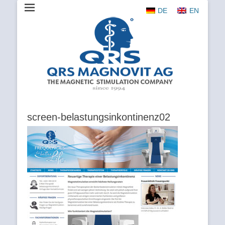
DE
EN
The Magnetic Stimulation Company
QRS
MAGNOVIT
AG
screen-belastungsinkontinenz02