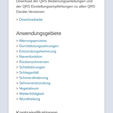
Download der QRS Bedienungsanleitungen und
der QRS Einstellungsempfehlungen zu allen QRS
Geräte-Versionen:
>
Downloadseite
Anwendungsgebiete
>
Alterungsprozess
>
Durchblutungsstörungen
>
Entzündungshemmung
>
Nierenfunktion
>
Rückenschmerzen
>
Schlafstörungen
>
Schlaganfall
>
Schmerzlinderung
>
Sehnenentzündung
>
Vegetativum
>
Wetterfühligkeit
>
Wundheilung
Kontraindikationen