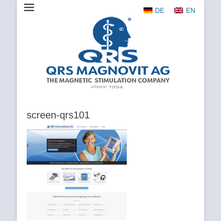
DE
EN
The Magnetic Stimulation Company
QRS
MAGNOVIT
AG
screen-qrs101