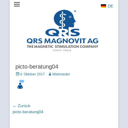
DE
The Magnetic Stimulation Company
QRS
MAGNOVIT
AG
picto-beratung04
Veröffentlicht
Autor
4. Oktober 2017
Webmaster
am
Beitragsnavigation
← Zurück
Vorhergehender
picto-beratung04
Beitrag: