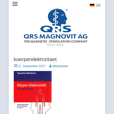
DE
The Magnetic Stimulation Company
QRS
MAGNOVIT
AG
koerperelektrizitaet
Veröffentlicht
Autor
11. September 2017
Webmaster
am