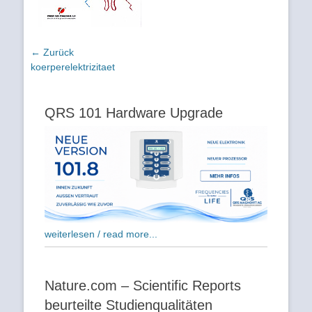
Beitragsnavigation
← Zurück
Vorhergehender
koerperelektrizitaet
Beitrag:
QRS 101 Hardware Upgrade
weiterlesen / read more...
Nature.com – Scientific Reports
beurteilte Studienqualitäten