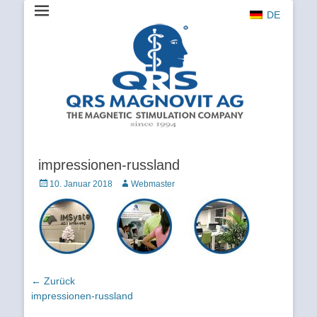
DE
The Magnetic Stimulation Company
QRS
MAGNOVIT
AG
impressionen-russland
Veröffentlicht
Autor
10. Januar 2018
Webmaster
am
Beitragsnavigation
← Zurück
Vorhergehender
impressionen-russland
Beitrag: