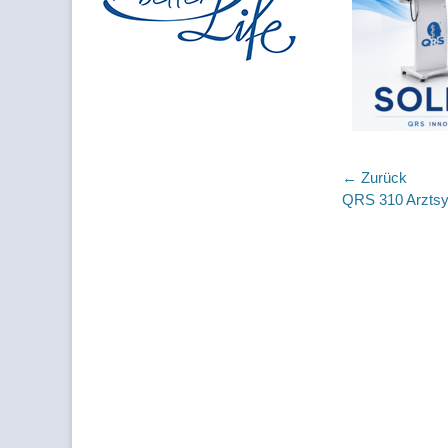
Beitragsnav
← Zurück
Vorhergehender
QRS 310 Arzts
Beitrag: