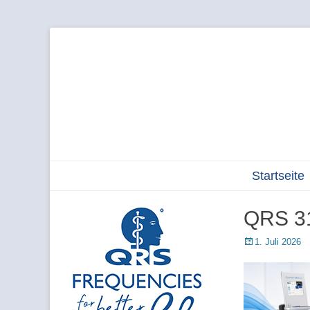
Weiter
Primärmenu
Startseite
zum
Inhalt
QRS 31
Veröffentlicht
1. Juli 2026
am