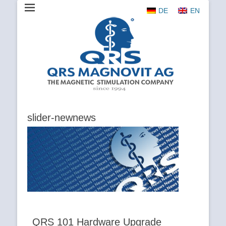
DE
EN
The Magnetic Stimulation Company
QRS
MAGNOVIT
AG
slider-newnews
QRS 101 Hardware Upgrade