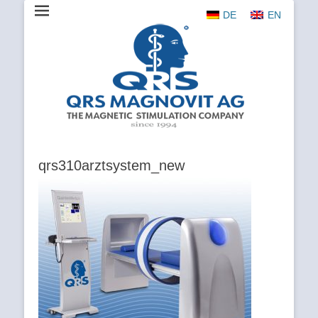
DE
EN
The Magnetic Stimulation Company
QRS
MAGNOVIT
AG
qrs310arztsystem_new